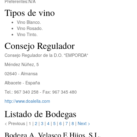
Preferentes:
N/A
Tipos de vino
Vino Blanco.
Vino Rosado.
Vino Tinto.
Consejo Regulador
Consejo Regulador de la D.O. "EMPORDA"
Méndez Núñez, 5
02640 - Almansa
Albacete - España
Tel.: 967 340 258 - Fax: 967 345 480
http://www.doalella.com
Listado de Bodegas
< Previous
|
1 |
2
|
3
|
4
|
5
|
6
|
7
|
8
|
Next >
Bodega A. Velasco E Hijos, S.L.