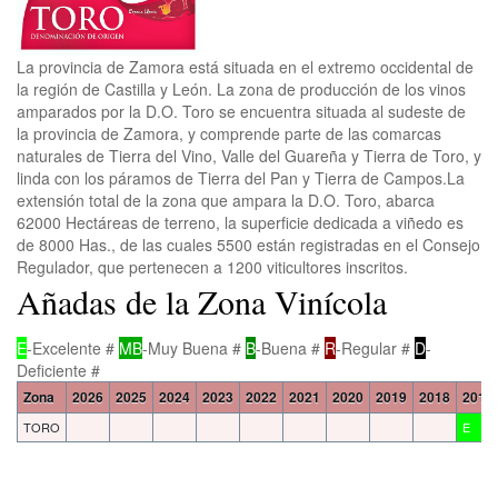
La provincia de Zamora está situada en el extremo occidental de
la región de Castilla y León. La zona de producción de los vinos
amparados por la D.O. Toro se encuentra situada al sudeste de
la provincia de Zamora, y comprende parte de las comarcas
naturales de Tierra del Vino, Valle del Guareña y Tierra de Toro, y
linda con los páramos de Tierra del Pan y Tierra de Campos.La
extensión total de la zona que ampara la D.O. Toro, abarca
62000 Hectáreas de terreno, la superficie dedicada a viñedo es
de 8000 Has., de las cuales 5500 están registradas en el Consejo
Regulador, que pertenecen a 1200 viticultores inscritos.
Añadas de la Zona Vinícola
E
-Excelente #
MB
-Muy Buena #
B
-Buena #
R
-Regular #
D
-
Deficiente #
Zona
2026
2025
2024
2023
2022
2021
2020
2019
2018
2017
TORO
E