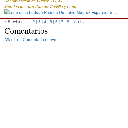
Denominación de Origen TORO
Morales de Toro-ZamoraCastilla y León
< Previous
|
1 |
2
|
3
|
4
|
5
|
6
|
7
|
8
|
Next >
Comentarios
Añadir un Comentario nuevo