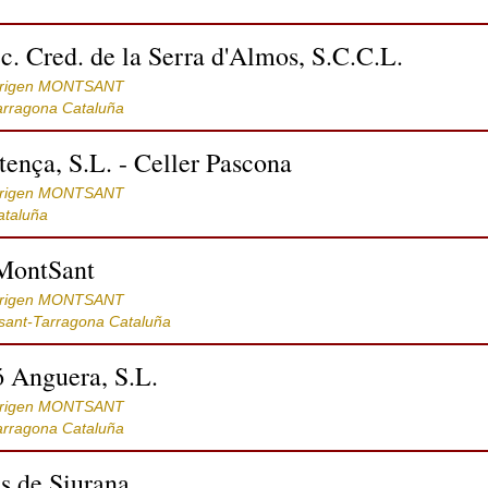
ec. Cred. de la Serra d'Almos, S.C.C.L.
Origen MONTSANT
arragona Cataluña
tença, S.L. - Celler Pascona
Origen MONTSANT
ataluña
 MontSant
Origen MONTSANT
sant-Tarragona Cataluña
 Anguera, S.L.
Origen MONTSANT
arragona Cataluña
s de Siurana