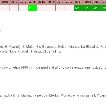
2019
2018
2017
2016
2015
2014
2013
2012
2011
2010
2009
2
E
MB
MB
MB
M
T
 El Masroig, El Molar, Els Guiamets, Falset, Garcia, La Bisbal de Fal
a la Nova, Pradell, Tivissa, Ulldemolins.
ble pluviometría (650 mm. de media al año) y con elevada luminosidad. 
nacha tinta, Garnacha peluda, Merlot, Monastrell o morastrell, Picapo