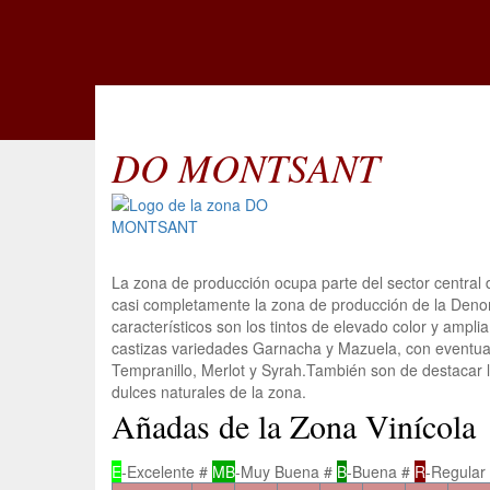
DO MONTSANT
La zona de producción ocupa parte del sector central 
casi completamente la zona de producción de la Deno
característicos son los tintos de elevado color y ampli
castizas variedades Garnacha y Mazuela, con eventu
Tempranillo, Merlot y Syrah.También son de destacar lo
dulces naturales de la zona.
Añadas de la Zona Vinícola
E
-Excelente #
MB
-Muy Buena #
B
-Buena #
R
-Regular