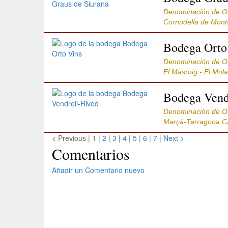
Denominación de 
Cornudella de Mont
Bodega Orto
Denominación de 
El Masroig - El Mo
Bodega Vend
Denominación de 
Marçà-Tarragona C
< Previous
|
1 |
2
|
3
|
4
|
5
|
6
|
7
|
Next >
Comentarios
Añadir un Comentario nuevo