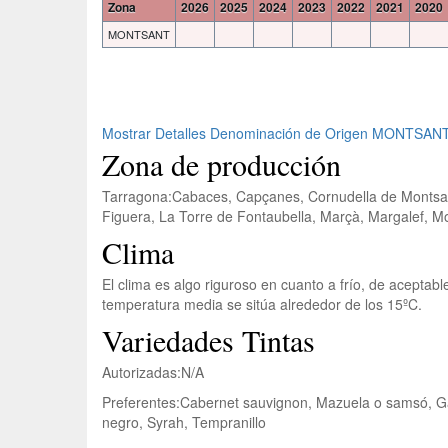
Zona
2026
2025
2024
2023
2022
2021
2020
MONTSANT
Mostrar Detalles Denominación de Origen MONTSAN
Zona de producción
Tarragona:
Cabaces, Capçanes, Cornudella de Montsant,
Figuera, La Torre de Fontaubella, Marçà, Margalef, Mor
Clima
El clima es algo riguroso en cuanto a frío, de acepta
temperatura media se sitúa alrededor de los 15ºC.
Variedades Tintas
Autorizadas:
N/A
Preferentes:
Cabernet sauvignon, Mazuela o samsó, Gar
negro, Syrah, Tempranillo