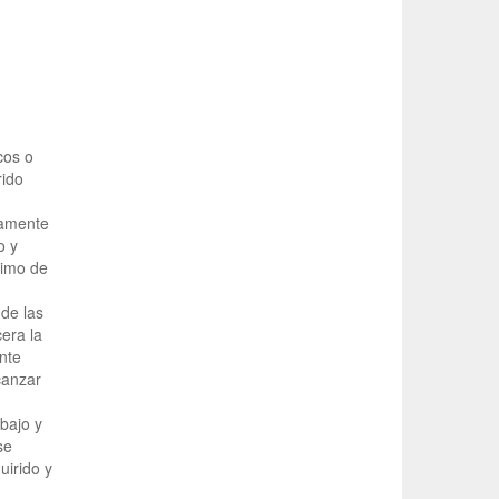
cos o
rido
damente
o y
nimo de
 de las
era la
nte
canzar
bajo y
se
uirido y