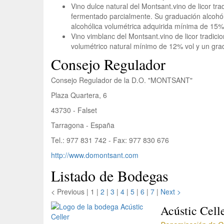
Vino dulce natural del Montsant.
vino de licor tr
fermentado parcialmente. Su graduación alcohól
alcohólica volumétrica adquirida mínima de 15% 
Vino vimblanc del Montsant.
vino de licor tradi
volumétrico natural mínimo de 12% vol y un gra
Consejo Regulador
Consejo Regulador de la D.O. "MONTSANT"
Plaza Quartera, 6
43730 - Falset
Tarragona - España
Tel.: 977 831 742 - Fax: 977 830 676
http://www.domontsant.com
Listado de Bodegas
< Previous
|
1 |
2
|
3
|
4
|
5
|
6
|
7
|
Next >
Acústic Cell