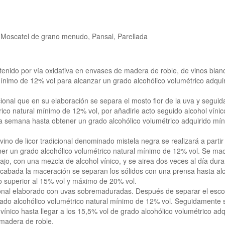
Moscatel de grano menudo, Pansal, Parellada
obtenido por vía oxidativa en envases de madera de roble, de vinos blan
 mínimo de 12% vol para alcanzar un grado alcohólico volumétrico adqui
icional que en su elaboración se separa el mosto flor de la uva y segui
trico natural mínimo de 12% vol, por añadirle acto seguido alcohol vínic
a semana hasta obtener un grado alcohólico volumétrico adquirido mí
vino de licor tradicional denominado mistela negra se realizará a partir
er un grado alcohólico volumétrico natural mínimo de 12% vol. Se mac
ajo, con una mezcla de alcohol vínico, y se airea dos veces al día dura
 Acabada la maceración se separan los sólidos con una prensa hasta al
 o superior al 15% vol y máximo de 20% vol.
icional elaborado con uvas sobremaduradas. Después de separar el esco
grado alcohólico volumétrico natural mínimo de 12% vol. Seguidamente 
 vínico hasta llegar a los 15,5% vol de grado alcohólico volumétrico adq
madera de roble.