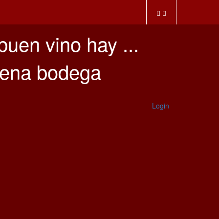
buen vino hay ...
buena bodega
Login