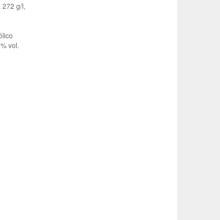
 272 g/l,
ólico
% vol.