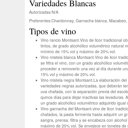
Variedades Blancas
Autorizadas:
N/A
Preferentes:
Chardonnay, Garnacha blanca, Macabeo, 
Tipos de vino
Vino rancio Montsant.
Vino de licor tradicional 
tintos, de grado alcohólico volumétrico natural
mínimo de 15% vol y máximo de 20% vol.
Vino mistela blanca Montsant.
Vino de licor trad
se filtra el vino, con un grado alcohólico volumé
proceder a removerlo una vez al día durante un
15% vol y máximo de 20% vol.
Vino mistela negra Montsant.
La elaboración del 
variedades negras autorizadas, que deberán ten
uva chafada, con la separación previa del escob
quince días para dejar inactivas las levaduras.
un grado alcohólico volumétrico adquirido igual
Vino garnacha del Montsant.
vino de licor trad
chafados, la pasta fermenta hasta adquirir un 
sangra, prensa, filtra y se encabeza con alcohol
máximo de 20% vol. Se envejece en toneles de 