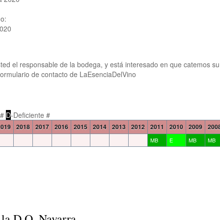
o:
2020
ted el responsable de la bodega, y está interesado en que catemos su
formulario de contacto de LaEsenciaDelVino
 #
D
-Deficiente #
2019
2018
2017
2016
2015
2014
2013
2012
2011
2010
2009
200
MB
E
MB
MB
 la D.O. Navarra