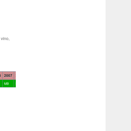
 vino,
8
2007
2006
2005
2004
2003
2002
2001
2000
1999
1998
1997
MB
MB
E
E
B
MB
E
MB
MB
MB
B