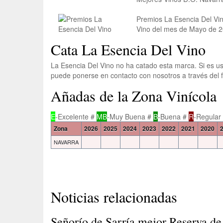
Premios La Esencia Del Vin
Vino del mes de Mayo de 
Cata La Esencia Del Vino
La Esencia Del Vino no ha catado esta marca. Si es us
puede ponerse en contacto con nosotros a través del 
Añadas de la Zona Vinícola
E
-Excelente #
MB
-Muy Buena #
B
-Buena #
R
-Regular
Zona
2026
2025
2024
2023
2022
2021
2020
NAVARRA
Noticias relacionadas
Señorío de Sarría mejor Reserva de