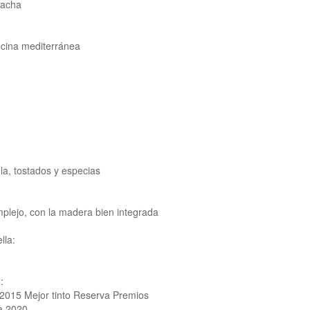
nacha
cina mediterránea
la, tostados y especias
mplejo, con la madera bien integrada
lla:
:
'2015 Mejor tinto Reserva Premios
a 2020