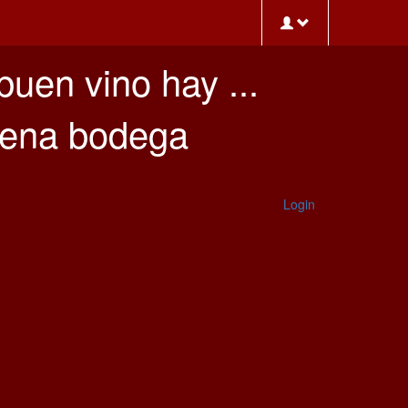
buen vino hay ...
buena bodega
Login