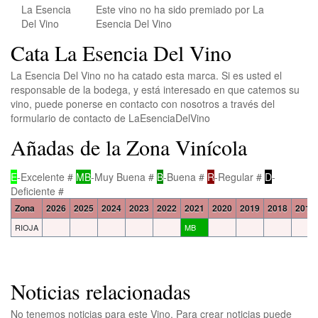
Este vino no ha sido premiado por La
Esencia Del Vino
Cata La Esencia Del Vino
La Esencia Del Vino no ha catado esta marca. Si es usted el
responsable de la bodega, y está interesado en que catemos su
vino, puede ponerse en contacto con nosotros a través del
formulario de contacto de LaEsenciaDelVino
Añadas de la Zona Vinícola
E
-Excelente #
MB
-Muy Buena #
B
-Buena #
R
-Regular #
D
-
Deficiente #
Zona
2026
2025
2024
2023
2022
2021
2020
2019
2018
2017
RIOJA
MB
Noticias relacionadas
No tenemos noticias para este Vino. Para crear noticias puede