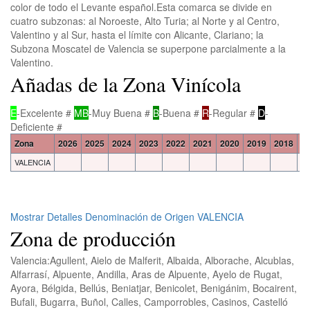
color de todo el Levante español.Esta comarca se divide en
cuatro subzonas: al Noroeste, Alto Turia; al Norte y al Centro,
Valentino y al Sur, hasta el límite con Alicante, Clariano; la
Subzona Moscatel de Valencia se superpone parcialmente a la
Valentino.
Añadas de la Zona Vinícola
E
-Excelente #
MB
-Muy Buena #
B
-Buena #
R
-Regular #
D
-
Deficiente #
Zona
2026
2025
2024
2023
2022
2021
2020
2019
2018
2
VALENCIA
Mostrar Detalles Denominación de Origen VALENCIA
Zona de producción
Valencia:
Agullent, Aielo de Malferit, Albaida, Alborache, Alcublas,
Alfarrasí, Alpuente, Andilla, Aras de Alpuente, Ayelo de Rugat,
Ayora, Bélgida, Bellús, Beniatjar, Benicolet, Benigánim, Bocairent,
Bufali, Bugarra, Buñol, Calles, Camporrobles, Casinos, Castelló