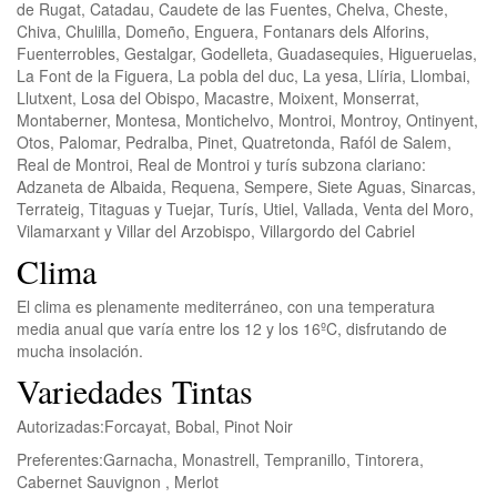
de Rugat, Catadau, Caudete de las Fuentes, Chelva, Cheste,
Chiva, Chulilla, Domeño, Enguera, Fontanars dels Alforins,
Fuenterrobles, Gestalgar, Godelleta, Guadasequies, Higueruelas,
La Font de la Figuera, La pobla del duc, La yesa, Llíria, Llombai,
Llutxent, Losa del Obispo, Macastre, Moixent, Monserrat,
Montaberner, Montesa, Montichelvo, Montroi, Montroy, Ontinyent,
Otos, Palomar, Pedralba, Pinet, Quatretonda, Rafól de Salem,
Real de Montroi, Real de Montroi y turís subzona clariano:
Adzaneta de Albaida, Requena, Sempere, Siete Aguas, Sinarcas,
Terrateig, Titaguas y Tuejar, Turís, Utiel, Vallada, Venta del Moro,
Vilamarxant y Villar del Arzobispo, Villargordo del Cabriel
Clima
El clima es plenamente mediterráneo, con una temperatura
media anual que varía entre los 12 y los 16ºC, disfrutando de
mucha insolación.
Variedades Tintas
Autorizadas:
Forcayat, Bobal, Pinot Noir
Preferentes:
Garnacha, Monastrell, Tempranillo, Tintorera,
Cabernet Sauvignon , Merlot