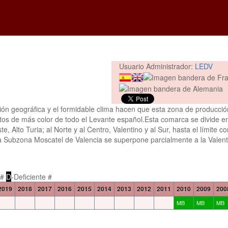
Usuario Administrador:
LEDV
ión geográfica y el formidable clima hacen que esta zona de producció
intos de más color de todo el Levante español.Esta comarca se divide e
e, Alto Turia; al Norte y al Centro, Valentino y al Sur, hasta el límite c
 la Subzona Moscatel de Valencia se superpone parcialmente a la Valent
 #
D
-Deficiente #
2019
2018
2017
2016
2015
2014
2013
2012
2011
2010
2009
200
MB
MB
MB