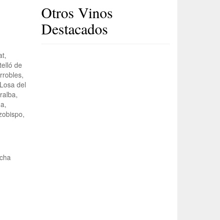
Otros Vinos
Destacados
at,
telló de
rrobles,
 Losa del
ralba,
a,
rzobispo,
ucha