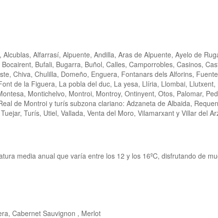
, Alcublas, Alfarrasí, Alpuente, Andilla, Aras de Alpuente, Ayelo de Rug
, Bocairent, Bufali, Bugarra, Buñol, Calles, Camporrobles, Casinos, Cas
e, Chiva, Chulilla, Domeño, Enguera, Fontanars dels Alforins, Fuente
nt de la Figuera, La pobla del duc, La yesa, Llíria, Llombai, Llutxent,
ontesa, Montichelvo, Montroi, Montroy, Ontinyent, Otos, Palomar, Ped
Real de Montroi y turís subzona clariano: Adzaneta de Albaida, Requen
uejar, Turís, Utiel, Vallada, Venta del Moro, Vilamarxant y Villar del A
tura media anual que varía entre los 12 y los 16ºC, disfrutando de m
era, Cabernet Sauvignon , Merlot