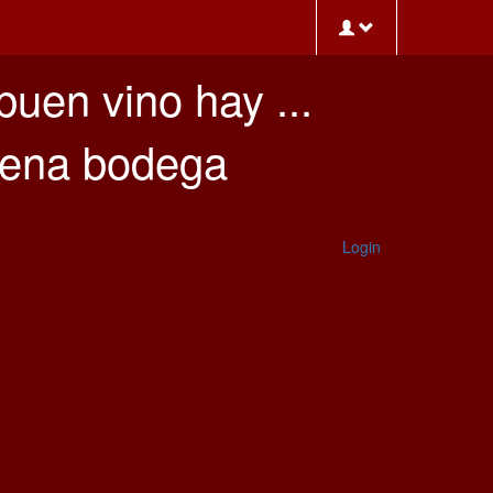
buen vino hay ...
buena bodega
Login