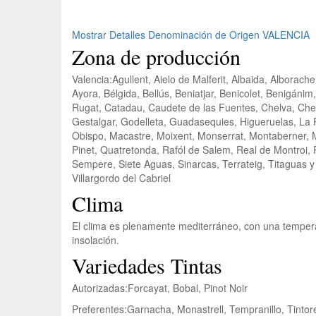
Mostrar Detalles Denominación de Origen VALENCIA
Zona de producción
Valencia:
Agullent, Aielo de Malferit, Albaida, Alborache
Ayora, Bélgida, Bellús, Beniatjar, Benicolet, Benigánim
Rugat, Catadau, Caudete de las Fuentes, Chelva, Chest
Gestalgar, Godelleta, Guadasequies, Higueruelas, La Fo
Obispo, Macastre, Moixent, Monserrat, Montaberner, M
Pinet, Quatretonda, Rafól de Salem, Real de Montroi, 
Sempere, Siete Aguas, Sinarcas, Terrateig, Titaguas y T
Villargordo del Cabriel
Clima
El clima es plenamente mediterráneo, con una tempera
insolación.
Variedades Tintas
Autorizadas:
Forcayat, Bobal, Pinot Noir
Preferentes:
Garnacha, Monastrell, Tempranillo, Tintor