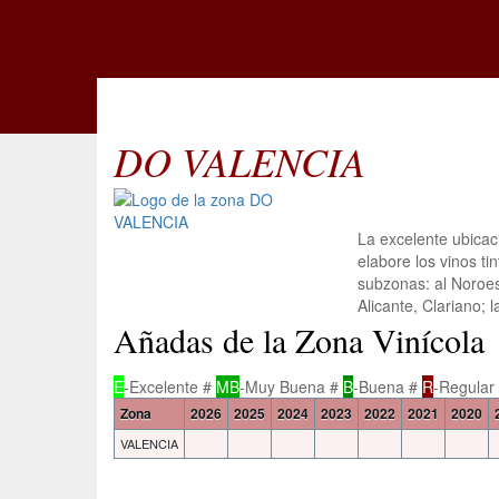
DO VALENCIA
La excelente ubicac
elabore los vinos t
subzonas: al Noroest
Alicante, Clariano;
Añadas de la Zona Vinícola
E
-Excelente #
MB
-Muy Buena #
B
-Buena #
R
-Regular
Zona
2026
2025
2024
2023
2022
2021
2020
VALENCIA