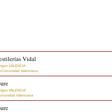
stilerías Vidal
rigen VALENCIA
ónComunidad Valenciana
oure
rigen VALENCIA
omunidad Valenciana
oure