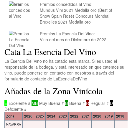
Premios concedidos al Vino:
Mundus Vini 2021 Medalla oro (Best of
Show Spain Rosé) Concours Mondial
Bruxelles 2021 Medalla oro
Premios La Esencia Del Vino:
Vino del mes de Diciembre de 2022
Cata La Esencia Del Vino
La Esencia Del Vino no ha catado esta marca. Si es usted el
responsable de la bodega, y está interesado en que catemos su
vino, puede ponerse en contacto con nosotros a través del
formulario de contacto de LaEsenciaDelVino
Añadas de la Zona Vinícola
E
-Excelente #
MB
-Muy Buena #
B
-Buena #
R
-Regular #
D
-
Deficiente #
Zona
2026
2025
2024
2023
2022
2021
2020
2019
2018
20
NAVARRA