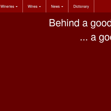
Wineries
Wines
News
Dictionary
Behind a good
... a g