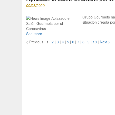
09/03/2020
Grupo Gourmets ha 
situación creada por
See more
< Previous
|
1 |
2
|
3
|
4
|
5
|
6
|
7
|
8
|
9
|
10
|
Next >