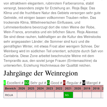
von attraktivem elegantem, rubinrotem Farbenaroma, stabil
versorgt, besonders zeigte für Erziehung an. Rioja Baja: Das
Klima und die fruchtbare Natur des Gebiets versorgen sehr gute
Getreide, mit einigen lassen vollkommen Trauben reifen. Das
trockenste Klima, Mittelmeerischen Einflusses, und
Lehmeisenbodens bevorzugt dort die roten Weine der Robe,
Wein-Francs, aromatics und ein bißchen Säure. Rioja Alavesa:
Sie sind diese rauhen, kalkhaltigen an die Kultur des Weinstocks
sehr angepassten Länder; die Sommer sind kurz und die
gemäßigten Winter, mit etwas Frost aber wenigem Schnee. Der
Weinberg wird im südlichen Teil orientiert, schützte durch Sah von
Cantabria. Diese Zone arbeitet beschmutzte Weine mit dem
Tempranillo aus, den soviel junge Frauen (Erntemaschine) da
unterworfen, Erziehung Hochniveaus der Qualität reichen.
Jahrgänge der Weinregion
E
-Excellent #
SG
-Sehr gut #
G
-Good #
R
-Regular #
M
-Mangel #
Bereich
2026
2025
2024
2023
2022
2021
2020
2019
2018
20
RIOJA
SG