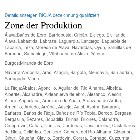
Details anzeigen RIOJA bezeichnung qualifiziert
Zone der Produktion
Álava:
Baños de Ebro, Barriobusto, Cripán, Elciego, Elvillar de
Álava, Labastida, Labraza, Laguardia, Lanciego, Lapuebla de
Labarca, Leza, Moreda de Álava, Navaridas, Oyón, Salinillas de
Buradón, Samaniego, Villabuena de Álava, Yécora
Burgos:
Miranda de Ebro
Navarra:
Andosilla, Aras, Azagra, Bargota, Mendavia, San adrián,
Sartaguda, Viana
La Rioja:
Ábalos, Agoncillo, Aguilar del Río Alhama, Albelda,
Alberite, Alcanadre, Aldeanueva de ebro, Alesanco, Alesón,
Alfaro, Anguciana, Arenzana de Abajo, Arenzana de Arriba,
Arnedillo, Arnedo, Arrúbal, Ausejo, Autol, Azofra, Badarán,
Bañares, Baños de Rioja, Baños de Río Tobía, Berceo, Bergasa,
Bergasilla, Bezares, Bobadilla, Briñas, Briones, Calahorra,
Camprovín, Cañas, Canillas, Cárdenas, Casalarreina, Castañares
de Rioja, Cellórigo, Cenicero, Cervera del Río Alhama, Cidamón,
Cihuri, Cirueña, Clavijo, Cordovín, Corera, Cornago, Cuzcurrita