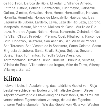
de Río Tirón, Daroca de Rioja, El redal, El Villar de Arnedo,
Entrena, Estollo, Foncea, Fonzaleche, Fuenmayor, Galbárruli,
Galilea, Gimileo, Grávalos, Haro, Herce, Herrramélluri, Hervías,
Hormilla, Hormilleja, Hornos de Moncalvillo, Huércanos, Igea,
Lagunilla de Jubera, Lardero, Leiva, Leza del Río Leza, Logroño,
Manjarrés, Matute, Medrano, Molinos de Ocón, Murillo de Río
Leza, Muro de Aguas, Nájera, Nalda, Navarrete, Ochánduri, Ocón
(la Villa), Ollauri, Pradejón, Préjano, Quel, Ribafrecha, Rincón de
Soto, Rodezno, Sajazarra, San Asensio, San Millán de Yécora,
San Torcuato, San Vicente de la Sonsierra, Santa Coloma, Santa
Engracia de Jubera, Santa Eulalia Bajera, Sojuela, Sorzano,
Sotés, Tirgo, Tormantos, Torrecilla Sobre Alesanco,
Torremontalbo, Treviana, Tricio, Tudelilla, Uruñuela, Ventosa,
Villalba de Rioja, Villamediana de Iregua, Villar de Torre, Villarejo,
Villarroya, Zarratón.
Klima
, obwohl klein, in Ausdehnung, das natürliche Gebiet von Rioja
besitzt verschiedenen Boden und klimatische Zonen. Dieser
Aspekt bevorzugt die Entwicklung des Weinstocks, da es zu ihm
verschiedene Eigenschaften versorgt, die auf die Eigenheit
unserer Weine stampfen. Wie das Gebiet von Rioja von Westen