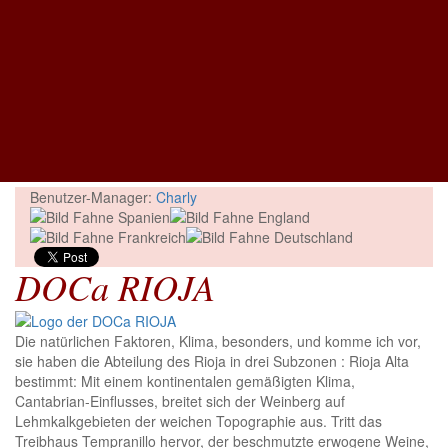
Benutzer-Manager:
Charly
DOCa RIOJA
Die natürlichen Faktoren, Klima, besonders, und komme ich vor,
sie haben die Abteilung des Rioja in drei Subzonen : Rioja Alta
bestimmt: Mit einem kontinentalen gemäßigten Klima,
Cantabrian-Einflusses, breitet sich der Weinberg auf
Lehmkalkgebieten der weichen Topographie aus. Tritt das
Treibhaus Tempranillo hervor, der beschmutzte erwogene Weine,