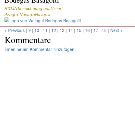
Bodegas Basagoiti
RIOJA bezeichnung qualifiziert
Azagra-NavarraNavarra
< Previous
|
9
|
10
|
11
|
12
| 13 |
14
|
15
|
16
|
17
|
18
|
Next >
Kommentare
Einen neuen Kommentar hinzufügen