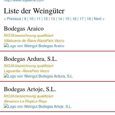
Liste der Weingüter
< Previous
|
9
|
10
|
11
|
12
| 13 |
14
|
15
|
16
|
17
|
18
|
Next >
Bodegas Araico
RIOJA bezeichnung qualifiziert
Villabuena de Álava-ÁlavaPaís Vasco
Bodegas Ardura, S.L.
RIOJA bezeichnung qualifiziert
Laguardia -ÁlavaPaís Vasco
Bodegas Artoje, S.L.
RIOJA bezeichnung qualifiziert
Alesanco-La RiojaLa Rioja