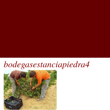
bodegasestanciapiedra4