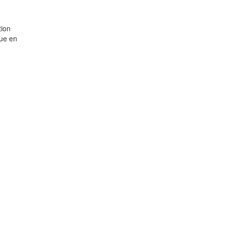
tion
que en