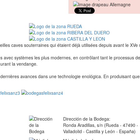
illes caves souterraines qui étaient déjà utilisées depuis avant le XVe s
és avec systèmes les plus modernes, en contrôlant tant le processus d
durant la vendange.
s dernières avances dans une technologie enológica. En produisant qu
Dirección de la Bodega:
Ronda Aradillas, s/n (Rueda - 47490 -
Valladolid - Castilla y León - España)