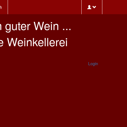
h
n guter Wein ...
e Weinkellerei
Login